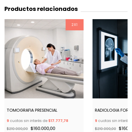
Productos relacionados
2X1
TOMOGRAFIA PRESENCIAL
RADIOLOGIA FORE
9
cuotas sin interés de
$17.777,78
9
cuotas sin interés
$160.000,00
$160.
$210.000,00
$210.000,00