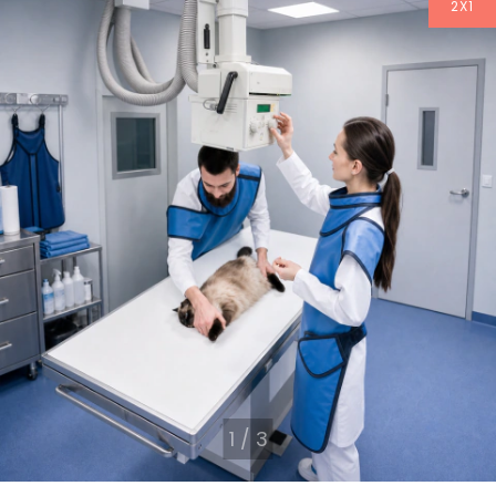
2X1
1
/
3